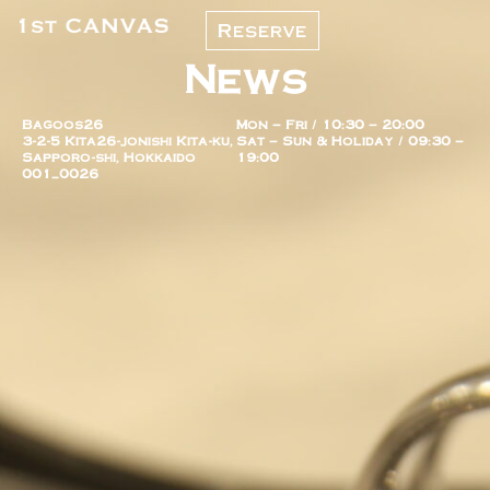
Reserve
News
Bagoos26
Mon – Fri / 10:30 – 20:00
3-2-5 Kita26-jonishi Kita-ku,
Sat – Sun & Holiday / 09:30 –
Sapporo-shi, Hokkaido
19:00
001_0026